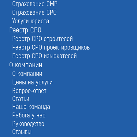
Страхование СМР
Страхование СРО
Услуги юриста
Реестр СРО
Сертификаты ISO
Реестр СРО строителей
Реестр СРО проектировщиков
Реестр СРО изыскателей
О компании
О компании
Официально представляем крупнейшие
Цены на услуги
строительные партнерства. Бесплатно проведем
Вопрос-ответ
аудит ваших документов, проверим стаж
Статьи
специалистов и их образование, задвоение в
Наша команда
нац.реестре и рассчитаем стоимость услуг. Закажите
Работа у нас
допуск к работам по низкой цене, и мы окажем
Руководство
помощь по его оформлению в любое время без
Отзывы
выходных. Сроки получения — от 24 часов