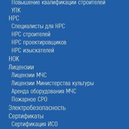
Повышение квалификации строителей
Допуск СРО в Раменском —
УПК
НРС
получить за 1 день официально с
Специалисты для НРС
внесением в реестр
НРС строителей
Оформление документов на строительство,
НРС проектировщиков
проектирование,
НРС изыскателей
изыскания. Получение допуска СРО
НОК
по цене от 50 000₽
Лицензии
Лицензии МЧС
Лицензии Министерства культуры
Заказать консультацию
Аренда оборудования МЧС
Пожарное СРО
При отправке данной формы вы соглашаетесь с
политикой о предоставлении персональных
данных.
Электробезопасность
Сертификаты
Скачайте полезные документы:
Сертификация ИСО