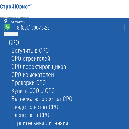
Лицензирование с 2007 года
4.93
Контакты
Наш рейтинг
8 (800) 700-15-25
из
80
отзывов
Меню
СРО
Раменское
режим работы
info@ramenskoe.stroyurist.ru
Вступить в СРО
без выходных 7:00-20:00
СРО строителей
8 (800) 700-15-25
Срок лицензий - бессрочный
Работаем - в 83 регионах РФ
СРО проектировщиков
Раменское, Северное ш. 4, офис 24
СРО изыскателей
Проверки СРО
Купить ООО с СРО
Выписка из реестра СРО
Свидетельство СРО
Членство в СРО
Строительная лицензия