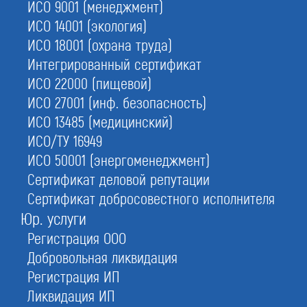
ИСО 9001 (менеджмент)
Цена допуска
ИСО 14001 (экология)
ИСО 18001 (охрана труда)
Сроки получения
Интегрированный сертификат
ИСО 22000 (пищевой)
Инструкция:
ИСО 27001 (инф. безопасность)
как оформить самостоятельно
ИСО 13485 (медицинский)
ИСО/ТУ 16949
Как выбрать
куда вступать
ИСО 50001 (энергоменеджмент)
Сертификат деловой репутации
Сертификат добросовестного исполнителя
Срок лицензий - бессрочный
Работаем - в 83 регионах РФ
Юр. услуги
Регистрация ООО
Добровольная ликвидация
СРО строителей
Регистрация ИП
Ликвидация ИП